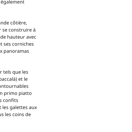
t également
nde côtière,
r se construire à
t de hauteur avec
et ses corniches
eux panoramas
r tels que les
baccalà
) et le
ncontournables
en
primo piatto
s confits
 les galettes aux
us les coins de