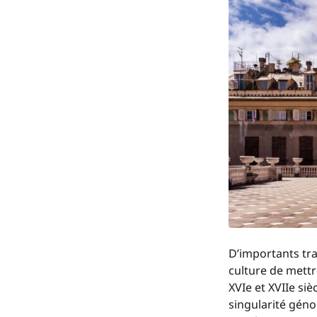
D’importants tra
culture de mettr
XVI
e
et XVII
e
sièc
singularité géno