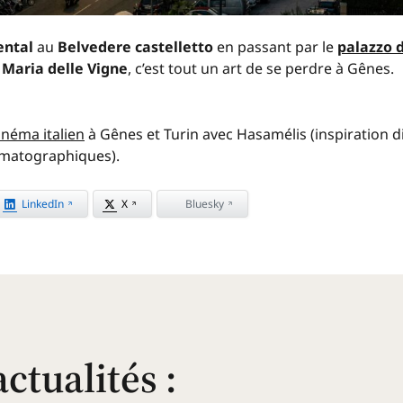
ental
au
Belvedere castelletto
en passant par le
palazzo 
 Maria delle Vigne
, c’est tout un art de se perdre à Gênes.
inéma italien
à Gênes et Turin avec Hasamélis (inspiration 
ématographiques).
LinkedIn
X
Bluesky
actualités
: