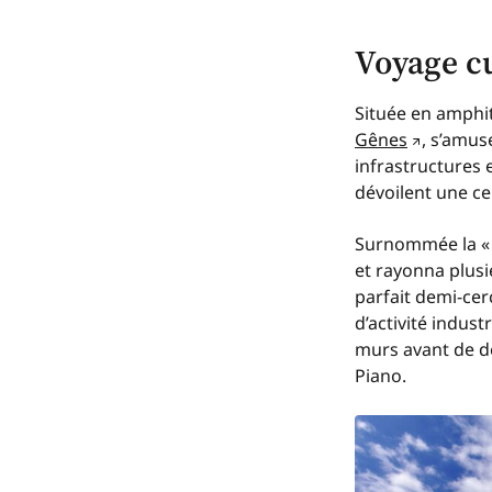
Voyage cu
Située en amphit
Gênes
, s’amus
infrastructures 
dévoilent une ce
Surnommée la « d
et rayonna plusi
parfait demi-cer
d’activité indust
murs avant de d
Piano
.