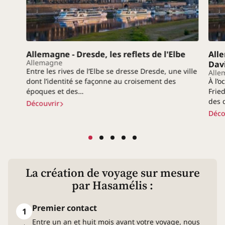
Allemagne - Dresde, les reflets de l'Elbe
All
Allemagne
Davi
Entre les rives de l’Elbe se dresse Dresde, une ville
Alle
dont l’identité se façonne au croisement des
À l’o
époques et des…
Frie
des 
Découvrir
Déco
La création de voyage
sur mesure
par Hasamélis :
Premier contact
1
Entre un an et huit mois avant votre voyage, nous