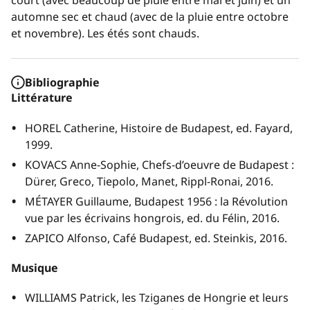
court (avec beaucoup de pluie entre mai et juin) et un
automne sec et chaud (avec de la pluie entre octobre
et novembre). Les étés sont chauds.
Bibliographie
Littérature
HOREL Catherine,
Histoire de Budapest
, ed. Fayard,
1999.
KOVACS Anne-Sophie, C
hefs-d’oeuvre de Budapest :
Dürer, Greco, Tiepolo, Manet, Rippl-Ronai
, 2016.
MÉTAYER Guillaume,
Budapest 1956 : la Révolution
vue par les écrivains hongrois
, ed. du Félin, 2016.
ZAPICO Alfonso, Café Budapest, ed. Steinkis, 2016.
Musique
WILLIAMS Patrick,
les Tziganes de Hongrie et leurs