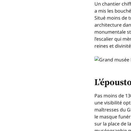
Un chantier chiff
a mis les bouché
Situé moins de t
architecture dans
monumentale stat
l’escalier qui m
reines et divinit
L’époust
Pas moins de 130
une visibilité o
maîtresses du G
le masque funéra
sur la place de 
muséographie mo