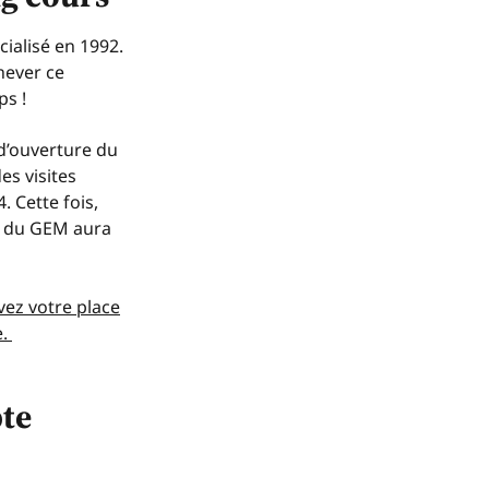
ialisé en 1992.
chever ce
ps !
d’ouverture du
es visites
. Cette fois,
le du GEM aura
vez votre place
.
pte