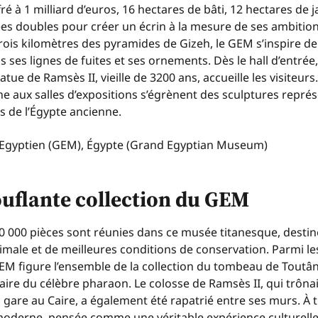
ré à 1 milliard d’euros, 16 hectares de bâti, 12 hectares de 
es doubles pour créer un écrin à la mesure de ses ambition
rois kilomètres des pyramides de Gizeh, le GEM s’inspire de
 ses lignes de fuites et ses ornements. Dès le hall d’entrée,
ue de Ramsès II, vieille de 3200 ans, accueille les visiteurs
ène aux salles d’expositions s’égrènent des sculptures représ
és de l’Égypte ancienne.
ouflante collection du GEM
 000 pièces sont réunies dans ce musée titanesque, destiné 
ptimale et de meilleures conditions de conservation. Parmi le
EM figure l’ensemble de la collection du tombeau de Tout
ire du célèbre pharaon. Le colosse de Ramsès II, qui trôna
la gare au Caire, a également été rapatrié entre ses murs. À 
derne, pensée comme une véritable expérience culturelle,