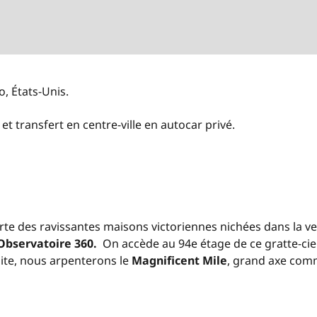
o, États-Unis
.
l et transfert en centre-ville en autocar privé.
rte des ravissantes maisons victoriennes nichées dans la ve
Observatoire 360.
On accède au 94
e
étage de ce gratte-ci
uite, nous arpenterons le
Magnificent Mile
, grand axe comm